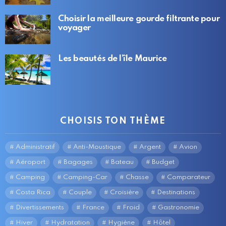
Choisir la meilleure gourde filtrante pour
voyager
Les beautés de l’île Maurice
CHOISIS TON THÈME
Administratif
Anti-Moustique
Argent
Avion
Aéroport
Bagages
Bateau
Budget
Camping
Camping-Car
Chasse
Comparateur
Costa Rica
Couple
Croisière
Destinations
Divertissements
France
Froid
Gastronomie
Hiver
Hydratation
Hygiène
Hôtel