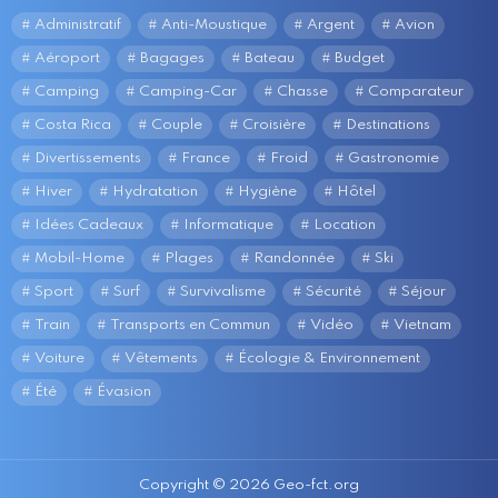
Administratif
Anti-Moustique
Argent
Avion
Aéroport
Bagages
Bateau
Budget
Camping
Camping-Car
Chasse
Comparateur
Costa Rica
Couple
Croisière
Destinations
Divertissements
France
Froid
Gastronomie
Hiver
Hydratation
Hygiène
Hôtel
Idées Cadeaux
Informatique
Location
Mobil-Home
Plages
Randonnée
Ski
Sport
Surf
Survivalisme
Sécurité
Séjour
Train
Transports en Commun
Vidéo
Vietnam
Voiture
Vêtements
Écologie & Environnement
Été
Évasion
Copyright © 2026 Geo-fct.org