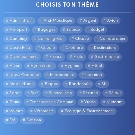
CHOISIS TON THÈME
Administratif
Anti-Moustique
Argent
Avion
Aéroport
Bagages
Bateau
Budget
Camping
Camping-Car
Chasse
Comparateur
Costa Rica
Couple
Croisière
Destinations
Divertissements
France
Froid
Gastronomie
Hiver
Hydratation
Hygiène
Hôtel
Idées Cadeaux
Informatique
Location
Mobil-Home
Plages
Randonnée
Ski
Sport
Surf
Survivalisme
Sécurité
Séjour
Train
Transports en Commun
Vidéo
Vietnam
Voiture
Vêtements
Écologie & Environnement
Été
Évasion