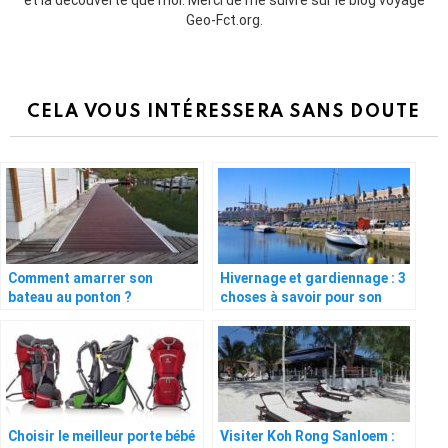
Geo-Fct.org.
CELA VOUS INTÉRESSERA SANS DOUTE
Comment amarrer son
Hivernage et gardiennage : 3
bateau au ponton ?
choses à savoir pour son
bateau
Choisir le meilleur porte bébé
Visiter Koh Rong Sanloem :