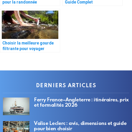
pour la randonnée
Guide Complet
Choisir la meilleure gourde
filtrante pour voyager
DERNIERS ARTICLES
Ferry France–Angleterre : itinéraires, prix
et formalités 2026
Valise Leclerc : avis, dimensions et guide
pour bien choisir