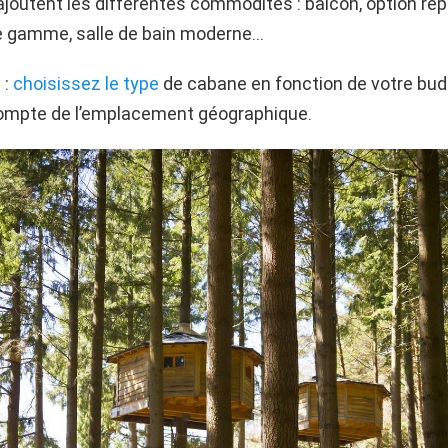
’ajoutent les différentes commodités : balcon, option rep
 de gamme, salle de bain moderne…
 :
choisissez le type
de cabane en fonction de votre bud
mpte de l’emplacement géographique.