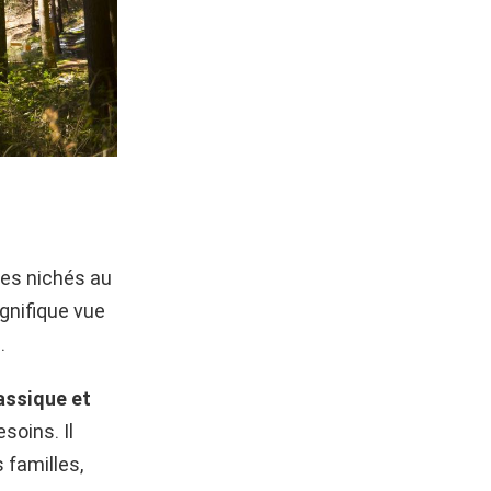
tes nichés au
agnifique vue
.
lassique et
soins. Il
 familles,