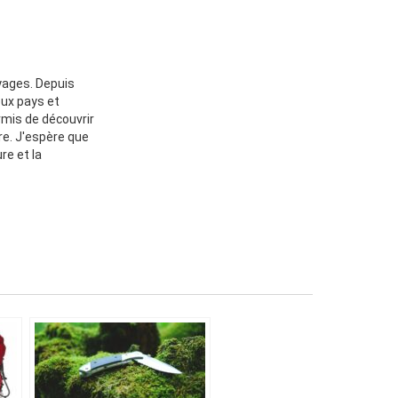
oyages. Depuis
eux pays et
rmis de découvrir
re. J'espère que
re et la