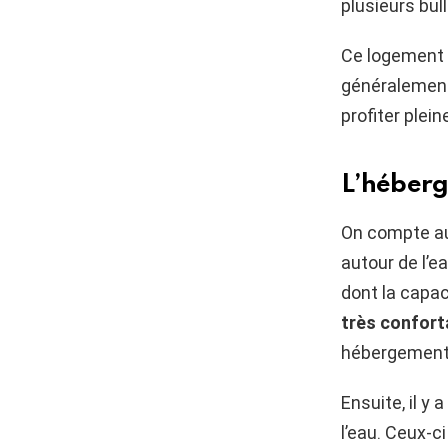
plusieurs bul
Ce logement 
généralement
profiter plei
L’héberg
On compte au
autour de l’ea
dont la capac
très conforta
hébergements
Ensuite, il y a
l’eau. Ceux-c