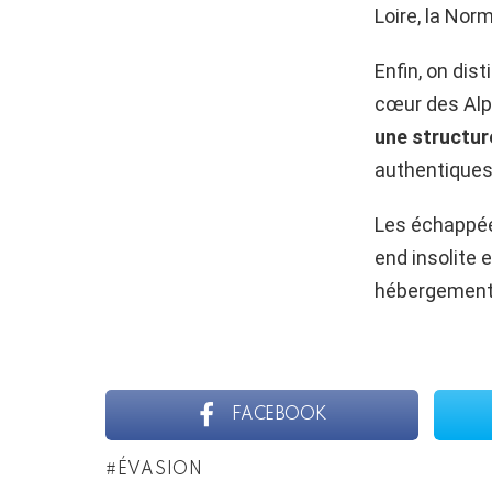
Loire, la Nor
Enfin, on dis
cœur des Alpe
une structur
authentiques.
Les échappée
end insolite 
hébergements 
FACEBOOK
ÉVASION