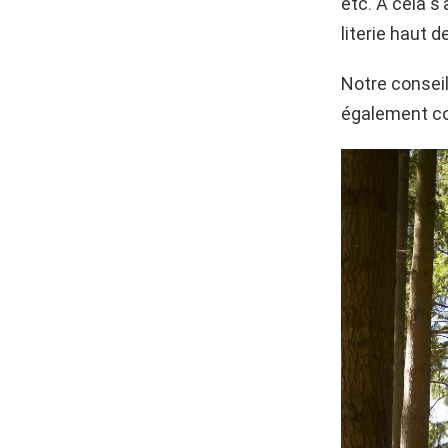
etc. À cela s
literie haut
Notre conseil
également co