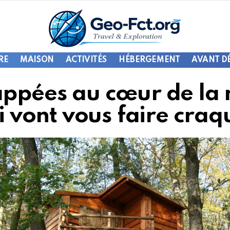
RE
MAISON
ACTIVITÉS
HÉBERGEMENT
AVANT D
appées au cœur de la 
i vont vous faire craq