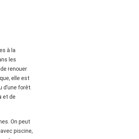
s à la
ans les
 de renouer
ue, elle est
u d’une forêt.
es
et de
nes. On peut
 avec piscine,