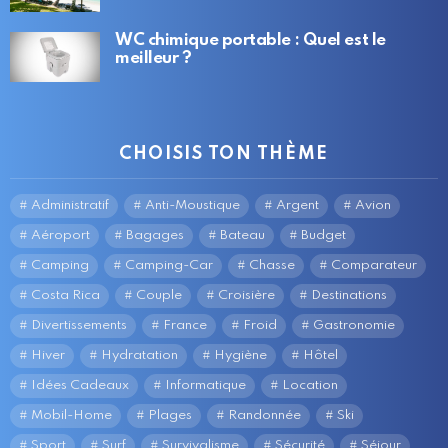
WC chimique portable : Quel est le
meilleur ?
CHOISIS TON THÈME
Administratif
Anti-Moustique
Argent
Avion
Aéroport
Bagages
Bateau
Budget
Camping
Camping-Car
Chasse
Comparateur
Costa Rica
Couple
Croisière
Destinations
Divertissements
France
Froid
Gastronomie
Hiver
Hydratation
Hygiène
Hôtel
Idées Cadeaux
Informatique
Location
Mobil-Home
Plages
Randonnée
Ski
Sport
Surf
Survivalisme
Sécurité
Séjour