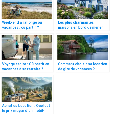
Week-end à rallonge ou
Les plus charmantes
vacances : où partir ?
maisons en bord de mer en
Bretagne
Voyage senior : Où partir en
Comment choisir sa location
vacances à sa retraite ?
de gîte de vacances ?
Achat ou Location : Quel est
le prix moyen d’un mobil-
home ?