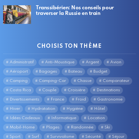
Transsibérien: Nos conseils pour
traverser la Russie en train
CHOISIS TON THÈME
Administratif
Anti-Moustique
Argent
Avion
Aéroport
Bagages
Bateau
Budget
Camping
Camping-Car
Chasse
Comparateur
Costa Rica
Couple
Croisière
Destinations
Divertissements
France
Froid
Gastronomie
Hiver
Hydratation
Hygiène
Hôtel
Idées Cadeaux
Informatique
Location
Mobil-Home
Plages
Randonnée
Ski
Sport
Surf
Survivalisme
Sécurité
Séjour