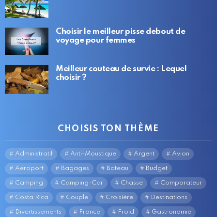
Choisir le meilleur pisse debout de
voyage pour femmes
Meilleur couteau de survie : Lequel
choisir ?
CHOISIS TON THÈME
Administratif
Anti-Moustique
Argent
Avion
Aéroport
Bagages
Bateau
Budget
Camping
Camping-Car
Chasse
Comparateur
Costa Rica
Couple
Croisière
Destinations
Divertissements
France
Froid
Gastronomie