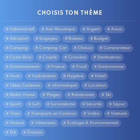
CHOISIS TON THÈME
Administratif
Anti-Moustique
Argent
Avion
Aéroport
Bagages
Bateau
Budget
Camping
Camping-Car
Chasse
Comparateur
Costa Rica
Couple
Croisière
Destinations
Divertissements
France
Froid
Gastronomie
Hiver
Hydratation
Hygiène
Hôtel
Idées Cadeaux
Informatique
Location
Mobil-Home
Plages
Randonnée
Ski
Sport
Surf
Survivalisme
Sécurité
Séjour
Train
Transports en Commun
Vidéo
Vietnam
Voiture
Vêtements
Écologie & Environnement
Été
Évasion