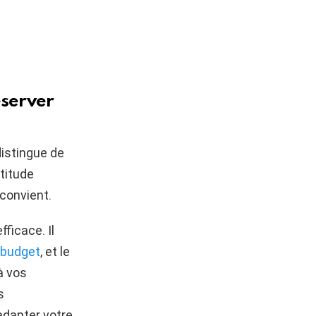
éserver
distingue de
titude
 convient.
ficace. Il
 budget
, et le
à vos
s
adapter votre