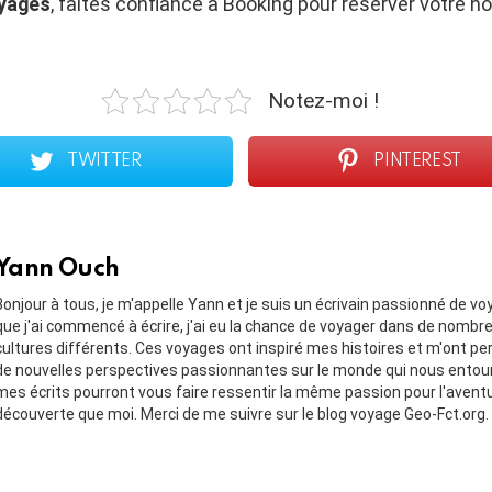
yages
, faites confiance à Booking pour réserver votre hô
Notez-moi !
TWITTER
PINTEREST
Yann Ouch
Bonjour à tous, je m'appelle Yann et je suis un écrivain passionné de v
que j'ai commencé à écrire, j'ai eu la chance de voyager dans de nombr
cultures différents. Ces voyages ont inspiré mes histoires et m'ont pe
de nouvelles perspectives passionnantes sur le monde qui nous entou
mes écrits pourront vous faire ressentir la même passion pour l'aventu
découverte que moi. Merci de me suivre sur le blog voyage Geo-Fct.org.