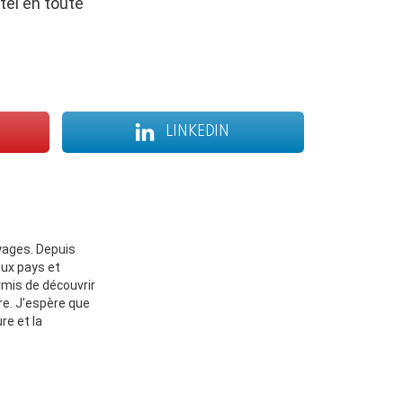
tel en toute
LINKEDIN
oyages. Depuis
eux pays et
rmis de découvrir
re. J'espère que
re et la