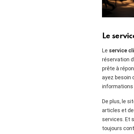
Le servic
Le
service cl
réservation d’
prête à répo
ayez besoin d
informations 
De plus, le s
articles et de
services. Et 
toujours conta