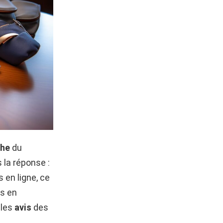
che
du
 la réponse :
 en ligne, ce
ns en
 les
avis
des