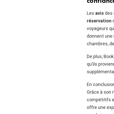
confianc
Les
avis
des 
réservation
d
voyageurs qui
donnent une id
chambres, de 
De plus, Book
qu’ils provi
supplémentair
En conclusion
Grâce à son m
compétitifs e
offre une exp