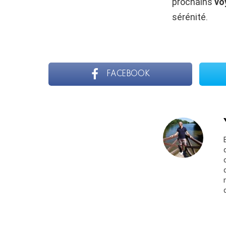
prochains
vo
sérénité.
FACEBOOK