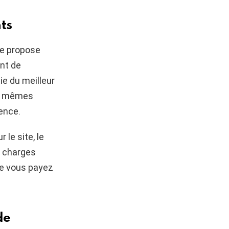
ts
te propose
nt de
ie du meilleur
s mêmes
ence.
 le site, le
e charges
ue vous payez
de