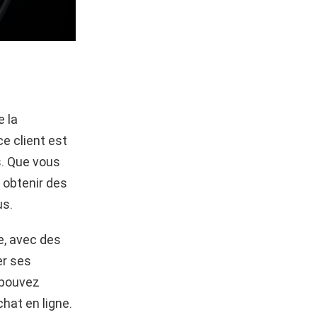
e la
ce client est
s. Que vous
 obtenir des
us.
te, avec des
er ses
 pouvez
chat en ligne.