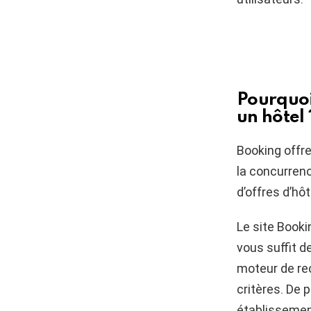
Pourquoi 
un hôtel 
Booking offr
la concurren
d’offres d’hô
Le site Booki
vous suffit d
moteur de re
critères. De 
établisseme