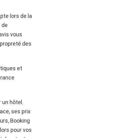
te lors de la
s de
avis vous
a propreté des
ntiques et
urance
 un hôtel.
ace, ses prix
eurs, Booking
lors pour vos