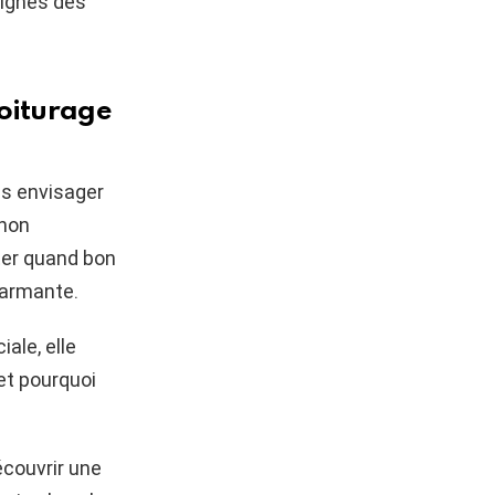
oignés des
voiturage
as envisager
 non
êter quand bon
harmante.
ale, elle
 et pourquoi
écouvrir une