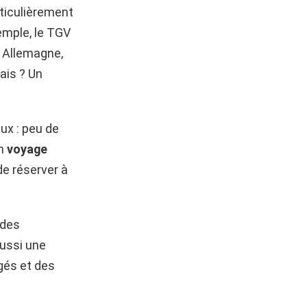
ticulièrement
xemple, le TGV
n Allemagne,
ais ? Un
ux : peu de
un
voyage
 de réserver à
 des
aussi une
gés et des