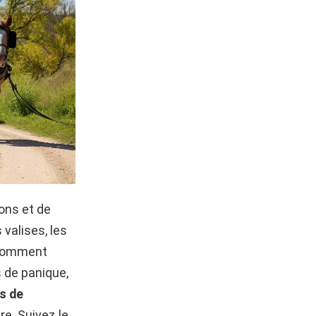
ons et de
valises, les
à comment
s de panique,
s de
e. Suivez le