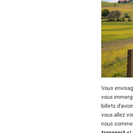
Vous envisage
vous immerger
billets d’avi
vous allez vo
nous sommes 
transport
et 