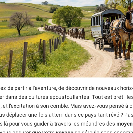
z de partir à l’aventure, de découvrir de nouveaux horiz
 dans des cultures époustouflantes. Tout est prêt : les 
on, et l’excitation à son comble. Mais avez-vous pensé 
us déplacer une fois atterri dans ce pays tant rêvé ? Pa
là pour vous guider à travers les méandres des
moyen
vous assurer que votre
voyage
se déroule sans encombr