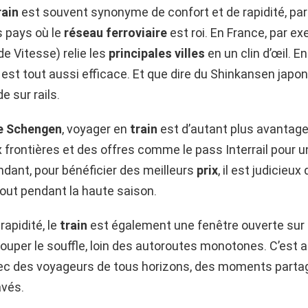
rain
est souvent synonyme de confort et de rapidité, par
s pays où le
réseau ferroviaire
est roi. En France, par e
de Vitesse) relie les
principales villes
en un clin d’œil. E
 est tout aussi efficace. Et que dire du Shinkansen japon
de sur rails.
e Schengen
, voyager en
train
est d’autant plus avantage
 frontières et des offres comme le pass Interrail pour 
endant, pour bénéficier des meilleurs
prix
, il est judicieux
tout pendant la haute saison.
rapidité, le
train
est également une fenêtre ouverte sur
uper le souffle, loin des autoroutes monotones. C’est 
ec des voyageurs de tous horizons, des moments parta
avés.