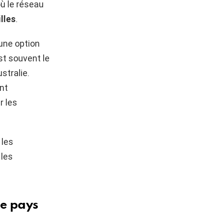
où le réseau
illes
.
une option
est souvent le
stralie.
nt
r les
 les
 les
le pays