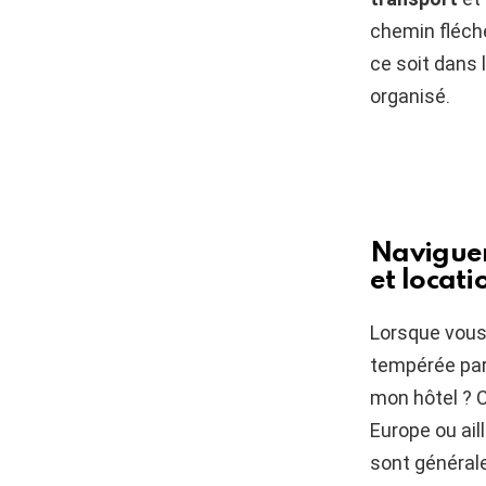
chemin fléché
ce soit dans 
organisé.
Naviguer
et locati
Lorsque vous
tempérée par
mon hôtel ? 
Europe ou ail
sont général