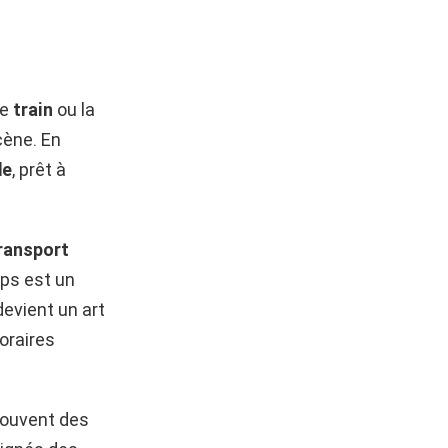
le
train
ou la
cène. En
de
, prêt à
ransport
mps est un
evient un art
horaires
souvent des