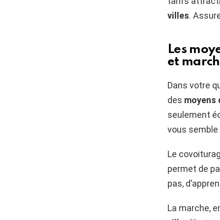
tarifs attrac
villes
. Assure
Les moye
et marc
Dans votre qu
des
moyens 
seulement éco
vous semble 
Le covoiturag
permet de pa
pas, d’appre
La marche, en