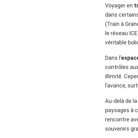
Voyager en
t
dans certain
(Train à Gran
le réseau ICE
véritable boli
Dans l’
espac
contrôles aux
illimité. Cep
l’avance, sur
Au-delà de la 
paysages à co
rencontre av
souvenirs gr