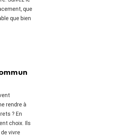
lacement, que
able que bien
n commun
uvent
me rendre à
rets ? En
nt choix. Ils
de vivre