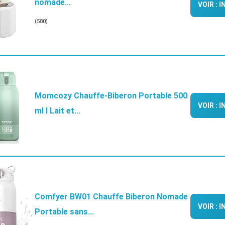
nomade...
VOIR : 
(580)
Momcozy Chauffe-Biberon Portable 500
VOIR : 
ml I Lait et...
Comfyer BW01 Chauffe Biberon Nomade
VOIR : 
Portable sans...