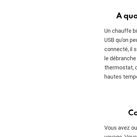
A quo
Un chauffe bi
USB qu’on peu
connecté, il s
le débranche 
thermostat, c
hautes tempé
Co
Vous avez ouv
voyage. Vous 