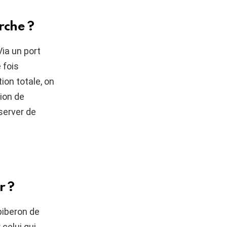
rche ?
Via un port
 fois
tion totale, on
tion de
server de
r ?
biberon de
celui qui