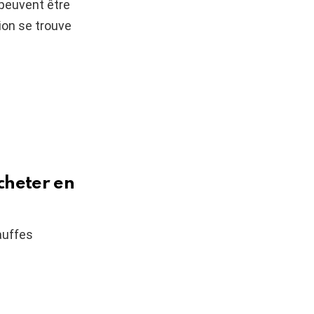
 peuvent être
ion se trouve
cheter en
auffes