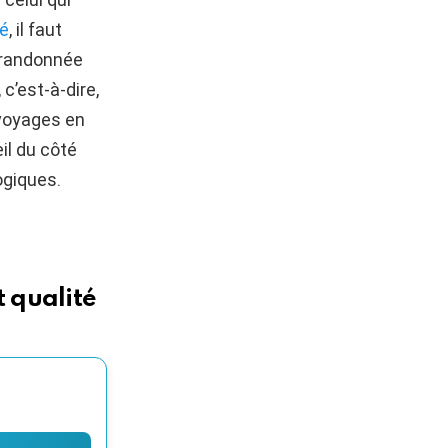
bé
, il faut
a randonnée
c’est-à-dire,
 voyages en
il du côté
ogiques.
 qualité