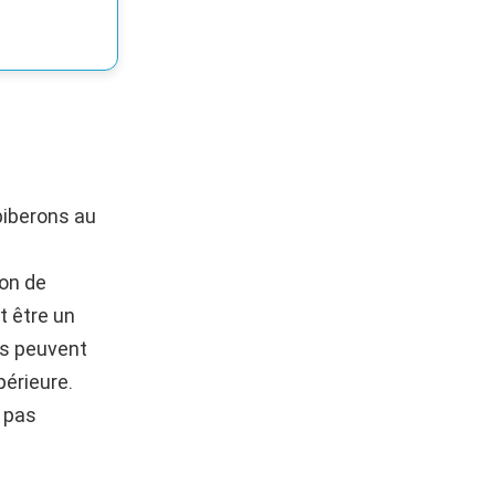
biberons au
on de
t être un
ls peuvent
périeure.
s pas