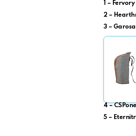
1 – Fervory
2 – Hearth
3 – Garosa
4 – CSPone
5 – Eternit