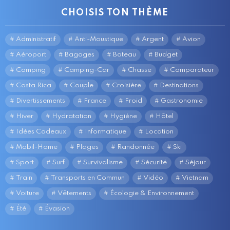
CHOISIS TON THÈME
Administratif
Anti-Moustique
Argent
Avion
Aéroport
Bagages
Bateau
Budget
Camping
Camping-Car
Chasse
Comparateur
Costa Rica
Couple
Croisière
Destinations
Divertissements
France
Froid
Gastronomie
Hiver
Hydratation
Hygiène
Hôtel
Idées Cadeaux
Informatique
Location
Mobil-Home
Plages
Randonnée
Ski
Sport
Surf
Survivalisme
Sécurité
Séjour
Train
Transports en Commun
Vidéo
Vietnam
Voiture
Vêtements
Écologie & Environnement
Été
Évasion