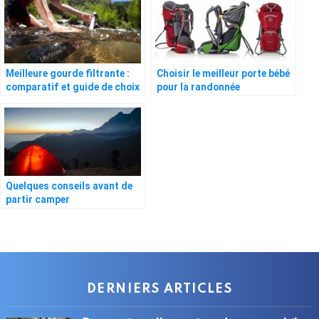
Meilleure gourde filtrante :
Choisir le meilleur porte bébé
comparatif et guide de choix
pour la randonnée
2026
Quelques conseils avant de
partir camper
DERNIERS ARTICLES