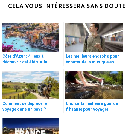
CELA VOUS INTÉRESSERA SANS DOUTE
Côte d’Azur : 4 lieux à
Les meilleurs endroits pour
découvrir cet été sur la
écouter de la musique en
Riviera française
voyage
Comment se déplacer en
Choisir la meilleure gourde
voyage dans un pays ?
filtrante pour voyager