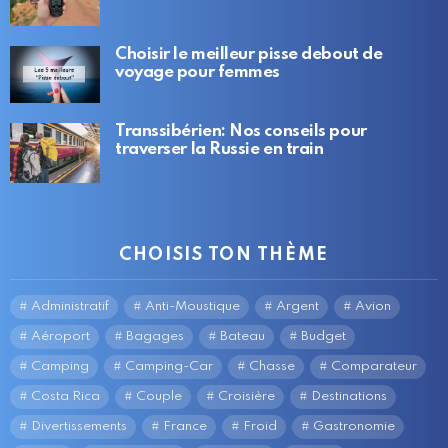
Choisir le meilleur pisse debout de
voyage pour femmes
Transsibérien: Nos conseils pour
traverser la Russie en train
CHOISIS TON THÈME
Administratif
Anti-Moustique
Argent
Avion
Aéroport
Bagages
Bateau
Budget
Camping
Camping-Car
Chasse
Comparateur
Costa Rica
Couple
Croisière
Destinations
Divertissements
France
Froid
Gastronomie