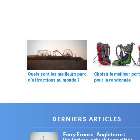
Quels sont les meilleurs parc
Choisir le meilleur por
d’attractions au monde ?
pour la randonnée
DERNIERS ARTICLES
Ferry France–Angleterre :