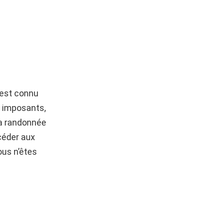
 est connu
 imposants,
 la randonnée
céder aux
ous n’êtes