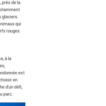
 près de la
, notamment
 glaciers.
animaux qui
rfs rouges.
e, à la
es,
randonnée est
choisir en
e d’un défi,
u parc.