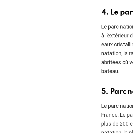
4. Le pa
Le parc natio
à l’extérieur
eaux cristall
natation, la 
abritées où 
bateau.
5. Parc 
Le parc natio
France. Le pa
plus de 200 e
natation, la 