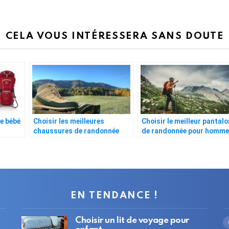
CELA VOUS INTÉRESSERA SANS DOUTE
te bébé
Choisir les meilleures
Choisir le meilleur pantalo
chaussures de randonnée
de randonnée pour homme
EN TENDANCE !
Choisir un lit de voyage pour