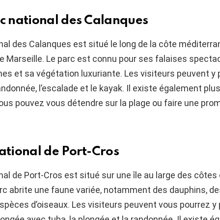
rc national des Calanques
nal des Calanques est situé le long de la côte méditerra
 de Marseille. Le parc est connu pour ses falaises specta
ines et sa végétation luxuriante. Les visiteurs peuvent y 
randonnée, l’escalade et le kayak. Il existe également plu
vous pouvez vous détendre sur la plage ou faire une pr
national de Port-Cros
nal de Port-Cros est situé sur une île au large des côtes
rc abrite une faune variée, notamment des dauphins, de
spèces d’oiseaux. Les visiteurs peuvent vous pourrez y p
plongée avec tuba, la plongée et la randonnée. Il existe 