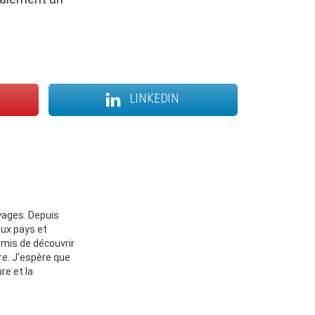
LINKEDIN
oyages. Depuis
eux pays et
rmis de découvrir
re. J'espère que
re et la