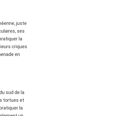
néenne, juste
culaires, ses
pratiquer la
sieurs criques
omenade en
 du sud de la
s tortues et
ratiquer la
également un