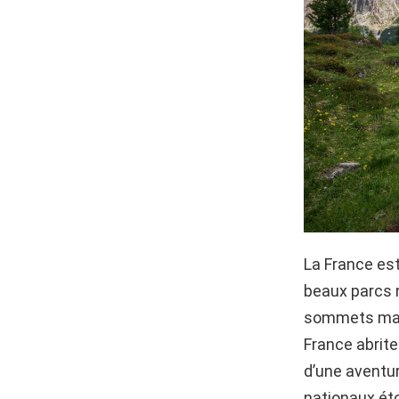
La France est
beaux parcs n
sommets majes
France abrite
d’une aventur
nationaux ét