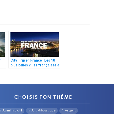
n
City Trip en France : Les 10
plus belles villes françaises à
découvrir
CHOISIS TON THÈME
Administratif
Anti-Moustique
Argent