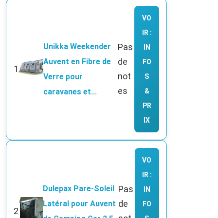
VO
IR :
Unikka Weekender
Pas
IN
de
Auvent en Fibre de
FO
1
not
Verre pour
S
es
caravanes et...
&
PR
IX
VO
IR :
Dulepax Pare-Soleil
Pas
IN
de
Latéral pour Auvent
FO
2