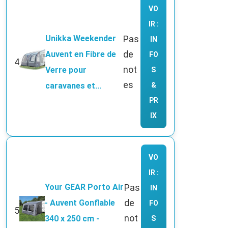
VO
IR :
Unikka Weekender
Pas
IN
de
Auvent en Fibre de
FO
4
not
Verre pour
S
es
caravanes et...
&
PR
IX
VO
IR :
Your GEAR Porto Air
Pas
IN
de
- Auvent Gonflable
FO
5
not
340 x 250 cm -
S