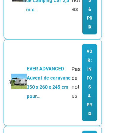
not
de Camping Car 2,5
S
es
m x...
&
PR
IX
VO
IR :
EVER ADVANCED
Pas
IN
de
Auvent de caravane
FO
3
not
350 x 260 x 245 cm
S
es
pour...
&
PR
IX