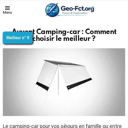
Menu
Auvent Camping-car : Comment
Meilleur n° 1
Meilleur n° 2
Meilleur n° 3
Meilleur n° 4
Meilleur n° 5
Meilleur n° 6
Meilleur n° 7
Meilleur n° 8
Meilleur n° 9
choisir le meilleur ?
Le camping-car pour vos séjours en famille ou entre