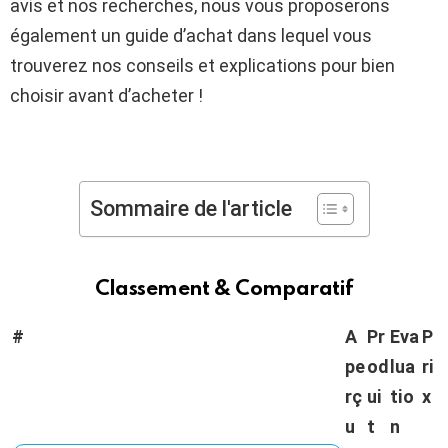
avis et nos recherches, nous vous proposerons
également un guide d’achat dans lequel vous
trouverez nos conseils et explications pour bien
choisir avant d’acheter !
Sommaire de l'article
Classement & Comparatif
#
A
Pr
Eva
P
pe
od
lua
ri
rç
ui
tio
x
u
t
n